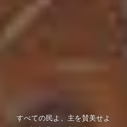
すべての民よ、主を賛美せよ