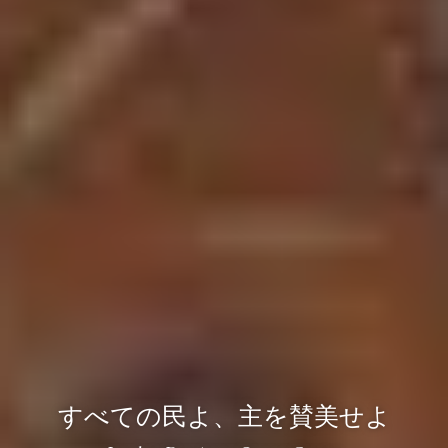
すべての民よ、主を賛美せよ