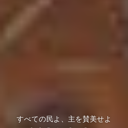
すべての民よ、主を賛美せよ