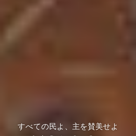
すべての民よ、主を賛美せよ