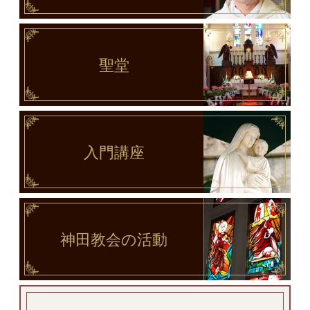
聖堂
入門講座
神田教会
の活動