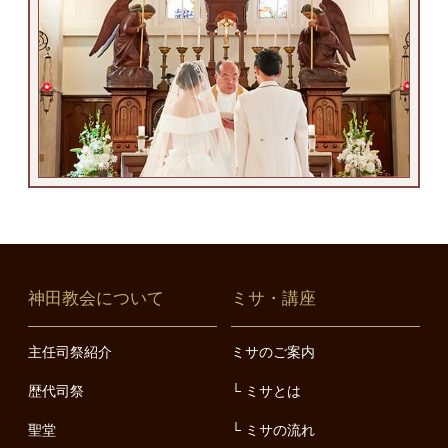
神田教会について
ミサ・講座
主任司祭紹介
ミサのご案内
歴代司祭
ミサとは
聖堂
ミサの流れ