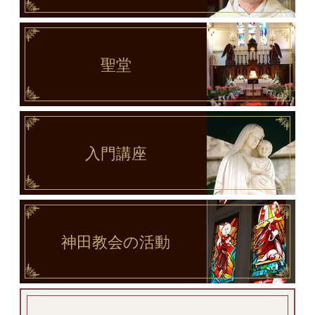
聖堂
入門講座
神田教会
の活動