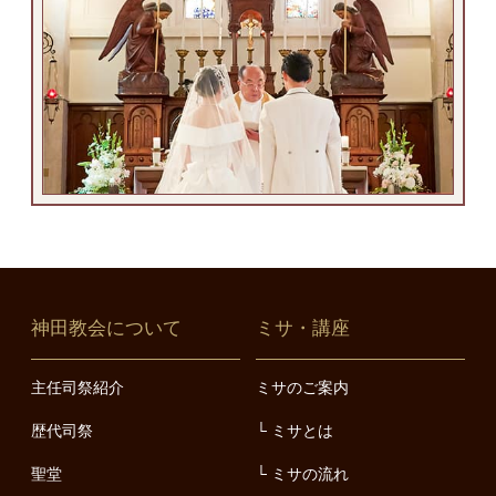
神田教会について
ミサ・講座
主任司祭紹介
ミサのご案内
歴代司祭
ミサとは
聖堂
ミサの流れ