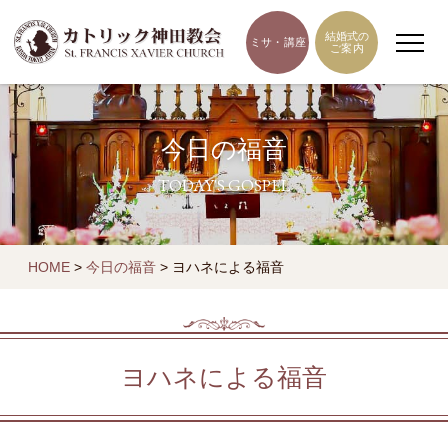
結婚式の
ミサ・講座
ご案内
今日の福音
TODAY'S GOSPEL
HOME
>
今日の福音
>
ヨハネによる福音
ヨハネによる福音