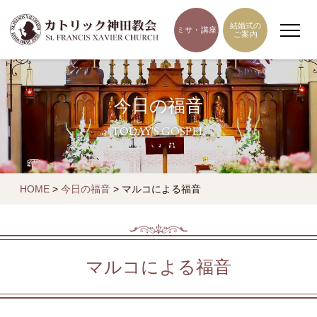
結婚式の
ミサ・講座
ご案内
今日の福音
TODAY'S GOSPEL
HOME
>
今日の福音
>
マルコによる福音
マルコによる福音