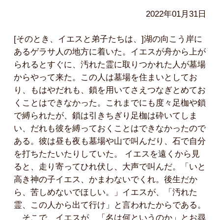
2022年01月31日
[そのとき、イエスと弟子たちは、]湖の向こう岸に
あるゲラサ人の地方に着いた。イエスが舟から上が
られるとすぐに、汚れた霊に取りつかれた人が墓場
からやって来た。この人は墓場を住まいとしてお
り、もはやだれも、鎖を用いてさえつなぎとめてお
くことはできなかった。これまでにも度々足枷や鎖
で縛られたが、鎖は引きちぎり足枷は砕いてしま
い、だれも彼を縛っておくことはできなかったので
ある。彼は昼も夜も墓場や山で叫んだり、石で自分
を打ちたたいたりしていた。 イエスを遠くから見
ると、走り寄ってひれ伏し、大声で叫んだ。「いと
高き神の子イエス、かまわないでくれ。後生だか
ら、苦しめないでほしい。」イエスが、「汚れた
霊、この人から出て行け」と言われたからである。
そこで、イエスが、「名は何というのか」とお尋