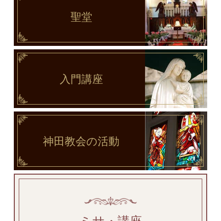
聖堂
入門講座
神田教会
の活動