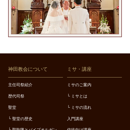
神田教会について
ミサ・講座
主任司祭紹介
ミサのご案内
歴代司祭
ミサとは
聖堂
ミサの流れ
聖堂の歴史
入門講座
聖歌隊とパイプオルガン
信徒向け講座