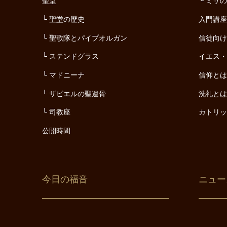
聖堂
ミサ
聖堂の歴史
入門講
聖歌隊とパイプオルガン
信徒向
ステンドグラス
イエス
マドニーナ
信仰と
ザビエルの聖遺骨
洗礼と
司教座
カトリ
公開時間
今日の福音
ニュー