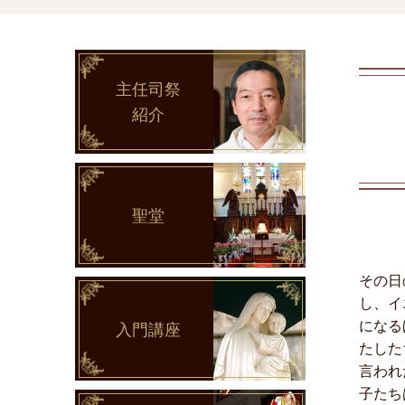
主任司祭
紹介
聖堂
その日
し、イ
になる
入門講座
たした
言われ
子たち