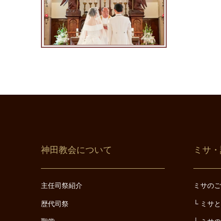
神田教会について
ミサ・
主任司祭紹介
ミサの
歴代司祭
ミサ