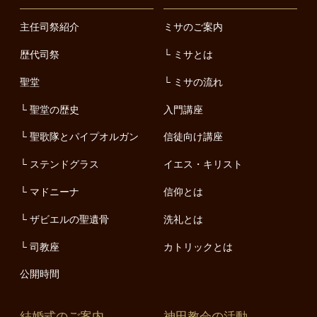
主任司祭紹介
ミサのご案内
歴代司祭
ミサとは
聖堂
ミサの流れ
聖堂の歴史
入門講座
聖歌隊とパイプオルガン
信徒向け講座
ステンドグラス
イエス・キリスト
マドニーナ
信仰とは
ザビエルの聖遺骨
洗礼とは
司教座
カトリックとは
公開時間
結婚式のご案内
神田教会の活動