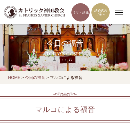
結婚式の
ミサ・講座
ご案内
今日の福音
TODAY'S GOSPEL
HOME
>
今日の福音
>
マルコによる福音
マルコによる福音