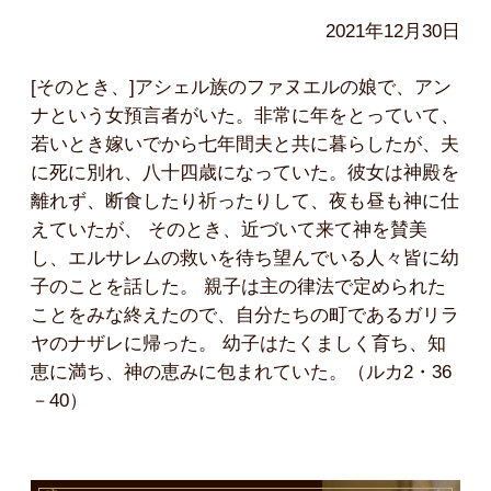
2021年12月30日
[そのとき、]アシェル族のファヌエルの娘で、アン
ナという女預言者がいた。非常に年をとっていて、
若いとき嫁いでから七年間夫と共に暮らしたが、夫
に死に別れ、八十四歳になっていた。彼女は神殿を
離れず、断食したり祈ったりして、夜も昼も神に仕
えていたが、 そのとき、近づいて来て神を賛美
し、エルサレムの救いを待ち望んでいる人々皆に幼
子のことを話した。 親子は主の律法で定められた
ことをみな終えたので、自分たちの町であるガリラ
ヤのナザレに帰った。 幼子はたくましく育ち、知
恵に満ち、神の恵みに包まれていた。（ルカ2・36
－40）