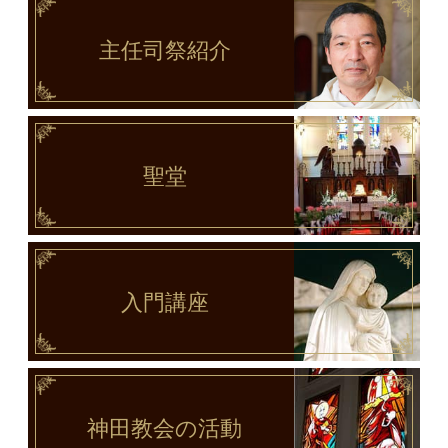
主任司祭
紹介
聖堂
入門講座
神田教会
の活動