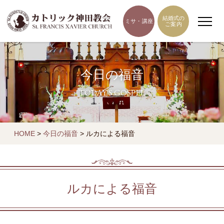
結婚式の
ミサ・講座
ご案内
今日の福音
TODAY'S GOSPEL
HOME
>
今日の福音
>
ルカによる福音
ルカによる福音