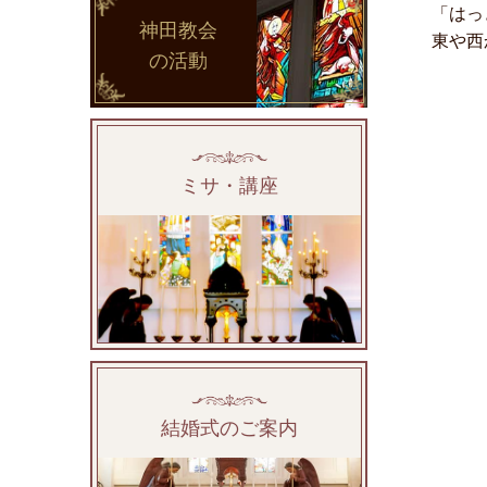
「はっ
神田教会
東や西
の活動
ミサ・講座
結婚式のご案内