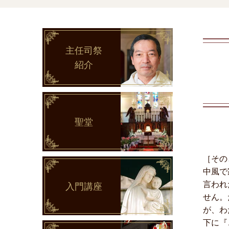
主任司祭
紹介
聖堂
［その
中風で
言われ
入門講座
せん。
が、わ
下に『