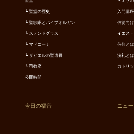
聖堂
ミサ
聖堂の歴史
入門講
聖歌隊とパイプオルガン
信徒向
ステンドグラス
イエス
マドニーナ
信仰と
ザビエルの聖遺骨
洗礼と
司教座
カトリ
公開時間
今日の福音
ニュー