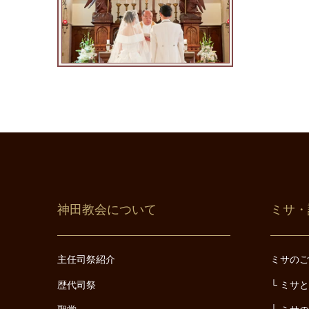
神田教会について
ミサ・
主任司祭紹介
ミサの
歴代司祭
ミサ