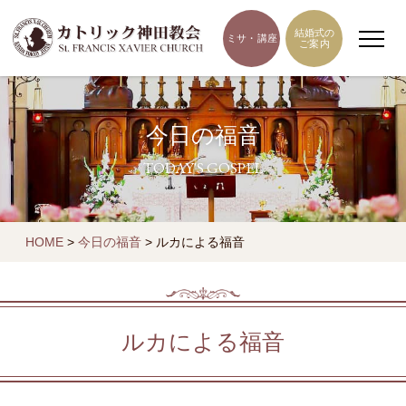
結婚式の
ミサ・講座
ご案内
今日の福音
TODAY'S GOSPEL
HOME
>
今日の福音
>
ルカによる福音
ルカによる福音