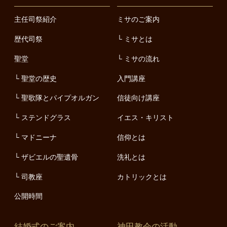
主任司祭紹介
ミサのご案内
歴代司祭
ミサとは
聖堂
ミサの流れ
聖堂の歴史
入門講座
聖歌隊とパイプオルガン
信徒向け講座
ステンドグラス
イエス・キリスト
マドニーナ
信仰とは
ザビエルの聖遺骨
洗礼とは
司教座
カトリックとは
公開時間
結婚式のご案内
神田教会の活動