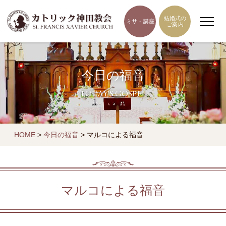
結婚式の
ミサ・講座
ご案内
今日の福音
TODAY'S GOSPEL
HOME
>
今日の福音
>
マルコによる福音
マルコによる福音