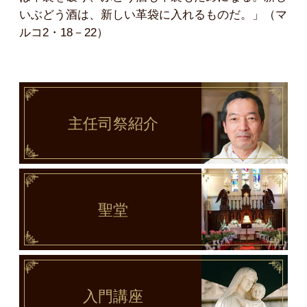
いぶどう酒は、新しい革袋に入れるものだ。」（マ
ルコ2・18－22）
主任司祭
紹介
聖堂
入門講座