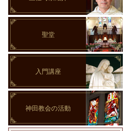
聖堂
入門講座
神田教会
の活動