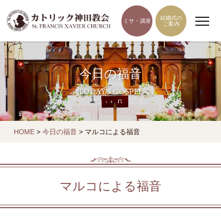
結婚式の
ミサ・講座
ご案内
今日の福音
TODAY'S GOSPEL
HOME
>
今日の福音
>
マルコによる福音
マルコによる福音