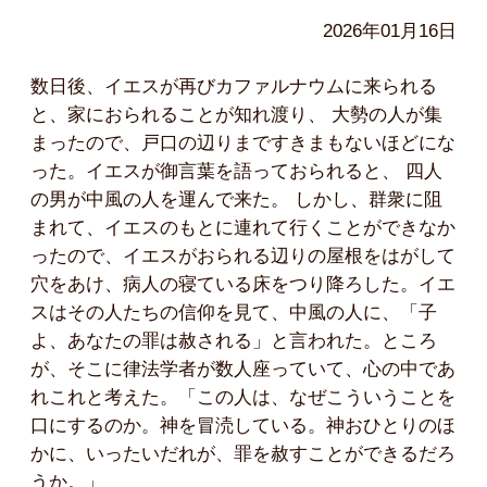
2026年01月16日
数日後、イエスが再びカファルナウムに来られる
と、家におられることが知れ渡り、 大勢の人が集
まったので、戸口の辺りまですきまもないほどにな
った。イエスが御言葉を語っておられると、 四人
の男が中風の人を運んで来た。 しかし、群衆に阻
まれて、イエスのもとに連れて行くことができなか
ったので、イエスがおられる辺りの屋根をはがして
穴をあけ、病人の寝ている床をつり降ろした。イエ
スはその人たちの信仰を見て、中風の人に、「子
よ、あなたの罪は赦される」と言われた。ところ
が、そこに律法学者が数人座っていて、心の中であ
れこれと考えた。「この人は、なぜこういうことを
口にするのか。神を冒涜している。神おひとりのほ
かに、いったいだれが、罪を赦すことができるだろ
うか。」