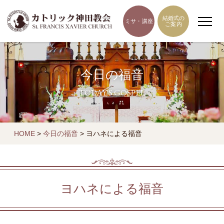
結婚式の
ミサ・講座
ご案内
今日の福音
TODAY'S GOSPEL
HOME
>
今日の福音
>
ヨハネによる福音
ヨハネによる福音