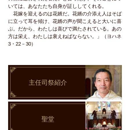
いては、あなたたち自身が証ししてくれる。
花嫁を迎えるのは花婿だ。花婿の介添え人はそば
に立って耳を傾け、花婿の声が聞こえると大いに喜
ぶ。だから、わたしは喜びで満たされている。あの
方は栄え、わたしは衰えねばならない。」（ヨハネ
3・22－30）
主任司祭
紹介
聖堂