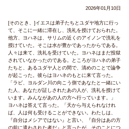
2026年01月10日
[そのとき、]イエスは弟子たちとユダヤ地方に行っ
て、そこに一緒に滞在し、洗礼を授けておられた。
他方、ヨハネは、サリムの近くのアイノンで洗礼を
授けていた。そこは水が豊かであったからである。
人々は来て、洗礼を受けていた。ヨハネはまだ投獄
されていなかったのである。ところがヨハネの弟子
たちと、あるユダヤ人との間で、清めのことで論争
が起こった。彼らはヨハネのもとに来て言った。
「ラビ、ヨルダン川の向こう側であなたと一緒にい
た人、あなたが証しされたあの人が、洗礼を授けて
います。みんながあの人の方へ行っています。」
ヨハネは答えて言った。「天から与えられなけれ
ば、人は何も受けることができない。わたしは、
『自分はメシアではない』と言い、『自分はあの方
の前に遣わされた者だ』と言ったが、そのことにつ