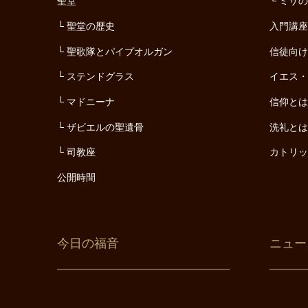
聖堂
ミサ
聖堂の歴史
入門講
聖歌隊とパイプオルガン
信徒向
ステンドグラス
イエス
マドニーナ
信仰と
ザビエルの聖遺骨
洗礼と
司教座
カトリ
公開時間
今日の福音
ニュー