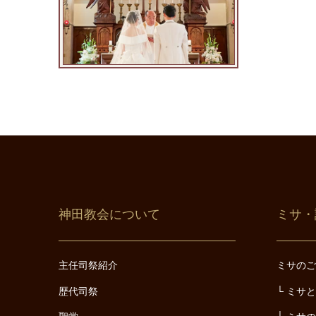
神田教会について
ミサ・
主任司祭紹介
ミサの
歴代司祭
ミサ