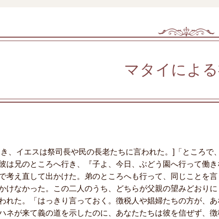
マタイによる
とき、イエスは祭司長や民の長老たちに言われた。]「ところで
彼は兄のところへ行き、『子よ、今日、ぶどう園へ行って働き
で考え直して出かけた。弟のところへも行って、同じことを言
かけなかった。この二人のうち、どちらが父親の望みどおりに
われた。「はっきり言っておく。徴税人や娼婦たちの方が、あ
ハネが来て義の道を示したのに、あなたたちは彼を信ぜず、徴