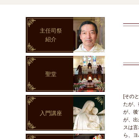
主任司祭
紹介
聖堂
[その
たが、
が、後
入門講座
が、出
スは言
ら、ヨ