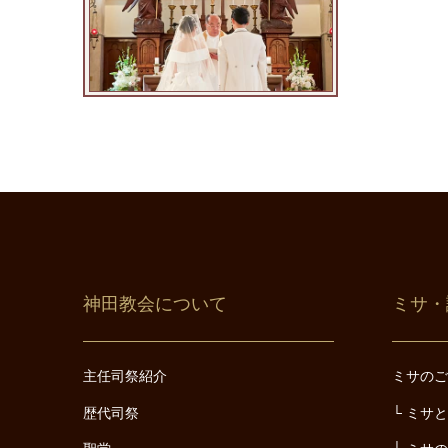
神田教会について
ミサ・
主任司祭紹介
ミサの
歴代司祭
ミサ