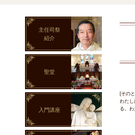
主任司祭
紹介
聖堂
[その
わたし
る。わ
入門講座