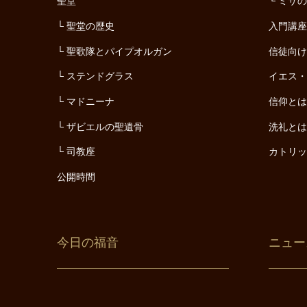
聖堂
ミサ
聖堂の歴史
入門講
聖歌隊とパイプオルガン
信徒向
ステンドグラス
イエス
マドニーナ
信仰と
ザビエルの聖遺骨
洗礼と
司教座
カトリ
公開時間
今日の福音
ニュー