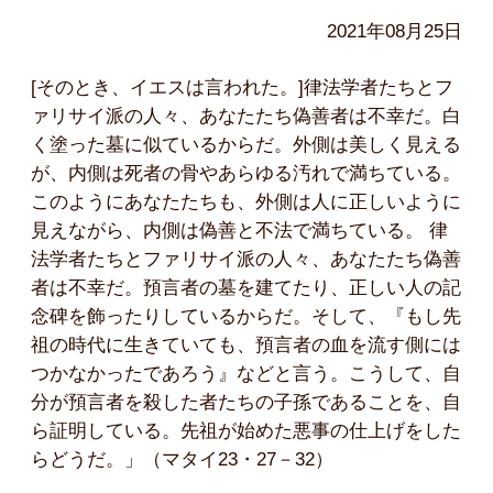
2021年08月25日
[そのとき、イエスは言われた。]律法学者たちとフ
ァリサイ派の人々、あなたたち偽善者は不幸だ。白
く塗った墓に似ているからだ。外側は美しく見える
が、内側は死者の骨やあらゆる汚れで満ちている。
このようにあなたたちも、外側は人に正しいように
見えながら、内側は偽善と不法で満ちている。 律
法学者たちとファリサイ派の人々、あなたたち偽善
者は不幸だ。預言者の墓を建てたり、正しい人の記
念碑を飾ったりしているからだ。そして、『もし先
祖の時代に生きていても、預言者の血を流す側には
つかなかったであろう』などと言う。こうして、自
分が預言者を殺した者たちの子孫であることを、自
ら証明している。先祖が始めた悪事の仕上げをした
らどうだ。」（マタイ23・27－32）