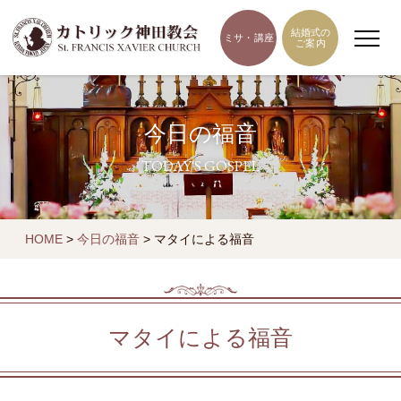
結婚式の
ミサ・講座
ご案内
今日の福音
TODAY'S GOSPEL
HOME
>
今日の福音
>
マタイによる福音
マタイによる福音