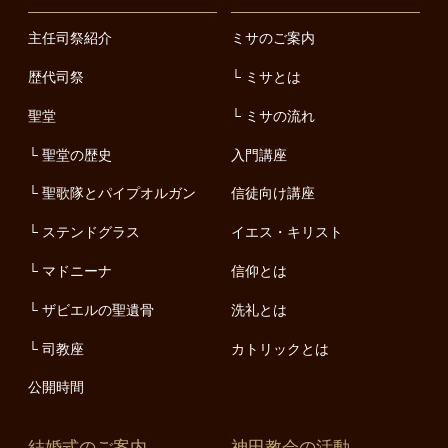
主任司祭紹介
ミサのご案内
歴代司祭
ミサとは
聖堂
ミサの流れ
聖堂の歴史
入門講座
聖歌隊とパイプオルガン
信徒向け講座
ステンドグラス
イエス・キリスト
マドニーナ
信仰とは
ザビエルの聖遺骨
洗礼とは
司教座
カトリックとは
公開時間
結婚式のご案内
神田教会の活動