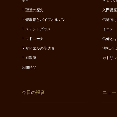
聖堂
ミサ
聖堂の歴史
入門講
聖歌隊とパイプオルガン
信徒向
ステンドグラス
イエス
マドニーナ
信仰と
ザビエルの聖遺骨
洗礼と
司教座
カトリ
公開時間
今日の福音
ニュー