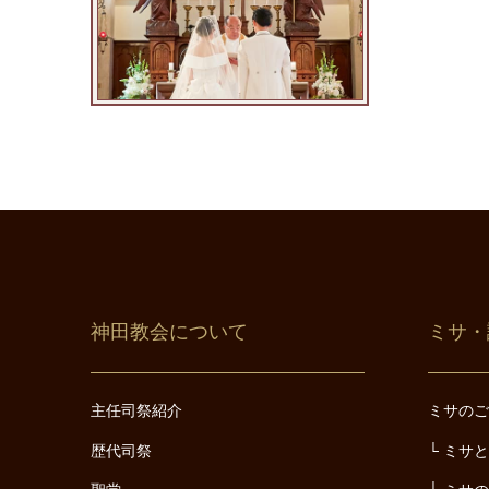
神田教会について
ミサ・
主任司祭紹介
ミサの
歴代司祭
ミサ