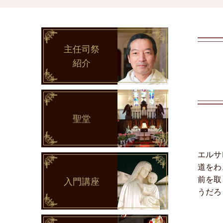
主任司祭
紹介
聖堂
エルサ
道をわ
前を取
入門講座
うだろ