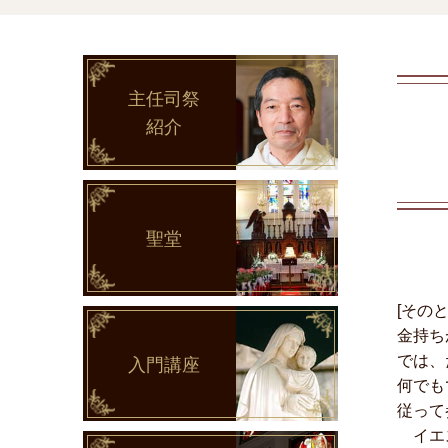
主任司祭
紹介
聖堂
[その
金持ち
では、
入門講座
何でも
従って
イエス