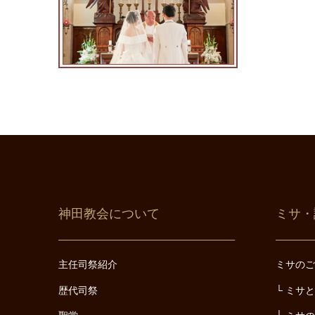
神田教会について
ミサ・
主任司祭紹介
ミサの
歴代司祭
ミサ