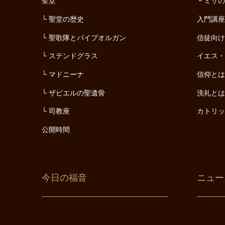
聖堂
ミサ
聖堂の歴史
入門講
聖歌隊とパイプオルガン
信徒向
ステンドグラス
イエス
マドニーナ
信仰と
ザビエルの聖遺骨
洗礼と
司教座
カトリ
公開時間
今日の福音
ニュー