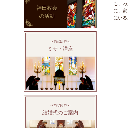
も、わ
神田教会
に、家
の活動
にいる
ミサ・講座
結婚式のご案内