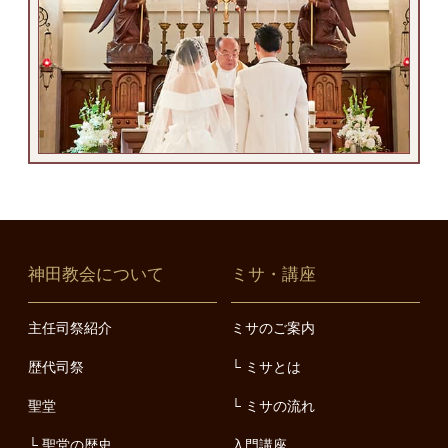
神田教会について
ミサ・講座
主任司祭紹介
ミサのご案内
歴代司祭
ミサとは
聖堂
ミサの流れ
聖堂の歴史
入門講座