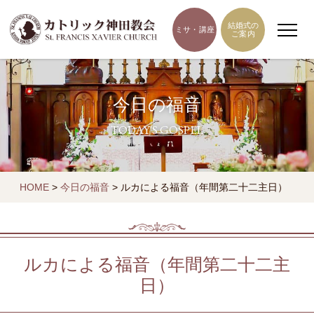
結婚式の
ミサ・講座
ご案内
今日の福音
TODAY'S GOSPEL
HOME
>
今日の福音
>
ルカによる福音（年間第二十二主日）
ルカによる福音（年間第二十二主
日）