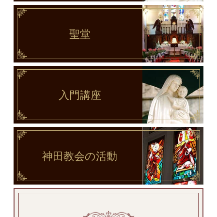
聖堂
入門講座
神田教会
の活動