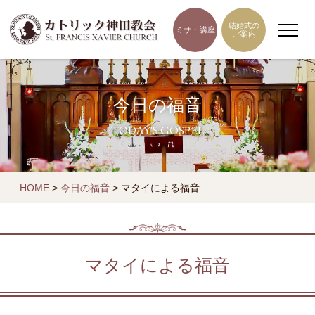
結婚式の
ミサ・講座
ご案内
今日の福音
TODAY'S GOSPEL
HOME
>
今日の福音
>
マタイによる福音
マタイによる福音