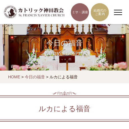
結婚式の
ミサ・講座
ご案内
今日の福音
TODAY'S GOSPEL
HOME
>
今日の福音
>
ルカによる福音
ルカによる福音