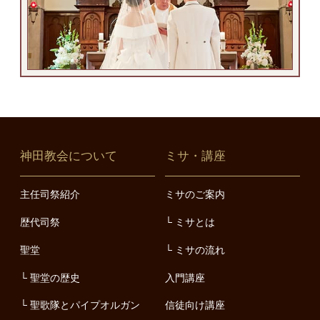
神田教会について
ミサ・講座
主任司祭紹介
ミサのご案内
歴代司祭
ミサとは
聖堂
ミサの流れ
聖堂の歴史
入門講座
聖歌隊とパイプオルガン
信徒向け講座