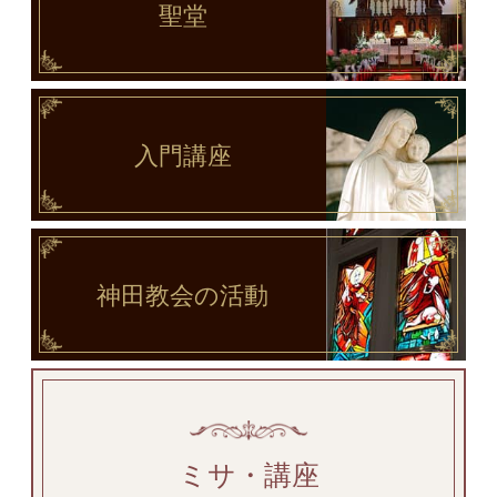
聖堂
入門講座
神田教会
の活動
ミサ・講座