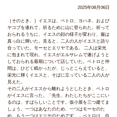
2025年08月06日
［そのとき、］イエスは、ペトロ、ヨハネ、および
ヤコブを連れて、祈るために山に登られた。祈って
おられるうちに、イエスの顔の様子が変わり、服は
真っ白に輝いた。見ると、二人の人がイエスと語り
合っていた。モーセとエリヤである。 二人は栄光
に包まれて現れ、イエスがエルサレムで遂げようと
しておられる最期について話していた。ペトロと仲
間は、ひどく眠かったが、じっとこらえていると、
栄光に輝くイエスと、そばに立っている二人の人が
見えた。
その二人がイエスから離れようとしたとき、ペトロ
がイエスに言った。「先生、わたしたちがここにい
るのは、すばらしいことです。仮小屋を三つ建てま
しょう。一つはあなたのため、一つはモーセのた
め、もう一つはエリヤのためです。」ペトロは、自