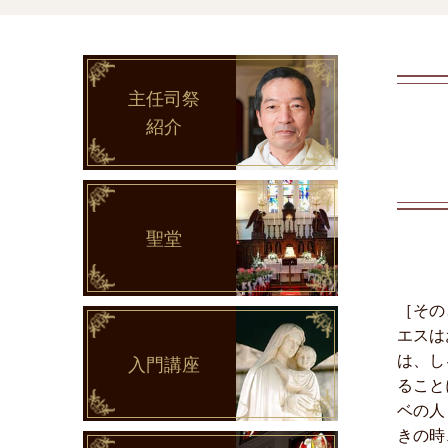
主任司祭
紹介
聖堂
［その
エスは
は、し
入門講座
ること
ベの人
きの時