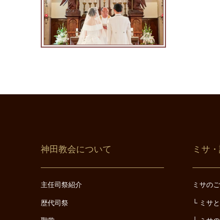
神田教会について
ミサ・
主任司祭紹介
ミサの
歴代司祭
ミサ