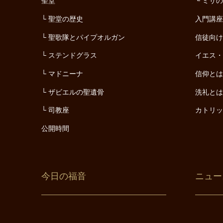
聖堂
ミサ
聖堂の歴史
入門講
聖歌隊とパイプオルガン
信徒向
ステンドグラス
イエス
マドニーナ
信仰と
ザビエルの聖遺骨
洗礼と
司教座
カトリ
公開時間
今日の福音
ニュー