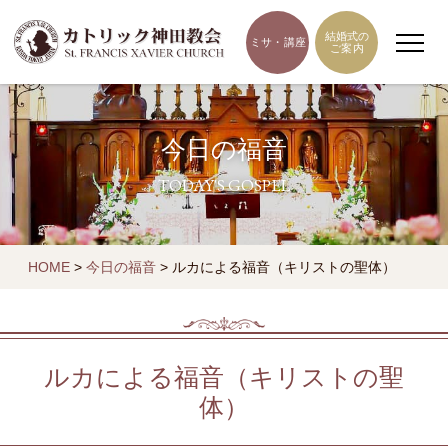
結婚式の
ミサ・講座
ご案内
今日の福音
TODAY'S GOSPEL
HOME
>
今日の福音
>
ルカによる福音（キリストの聖体）
ルカによる福音（キリストの聖
体）