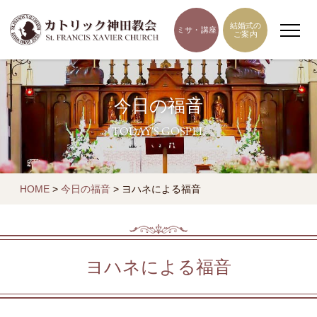
結婚式の
ミサ・講座
ご案内
今日の福音
TODAY'S GOSPEL
HOME
>
今日の福音
>
ヨハネによる福音
ヨハネによる福音