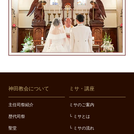
神田教会について
ミサ・講座
主任司祭紹介
ミサのご案内
歴代司祭
ミサとは
聖堂
ミサの流れ