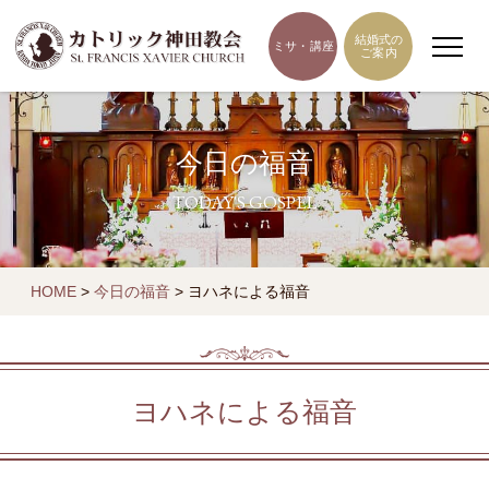
結婚式の
ミサ・講座
ご案内
今日の福音
TODAY'S GOSPEL
HOME
>
今日の福音
>
ヨハネによる福音
ヨハネによる福音