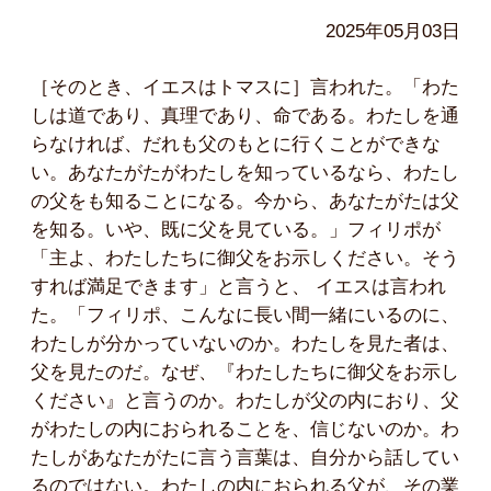
2025年05月03日
［そのとき、イエスはトマスに］言われた。「わた
しは道であり、真理であり、命である。わたしを通
らなければ、だれも父のもとに行くことができな
い。あなたがたがわたしを知っているなら、わたし
の父をも知ることになる。今から、あなたがたは父
を知る。いや、既に父を見ている。」フィリポが
「主よ、わたしたちに御父をお示しください。そう
すれば満足できます」と言うと、 イエスは言われ
た。「フィリポ、こんなに長い間一緒にいるのに、
わたしが分かっていないのか。わたしを見た者は、
父を見たのだ。なぜ、『わたしたちに御父をお示し
ください』と言うのか。わたしが父の内におり、父
がわたしの内におられることを、信じないのか。わ
たしがあなたがたに言う言葉は、自分から話してい
るのではない。わたしの内におられる父が、その業