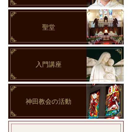
聖堂
入門講座
神田教会
の活動