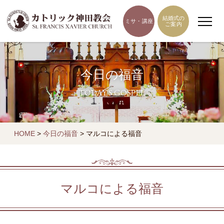
結婚式の
ミサ・講座
ご案内
今日の福音
TODAY'S GOSPEL
HOME
>
今日の福音
>
マルコによる福音
マルコによる福音