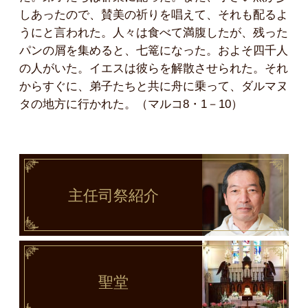
しあったので、賛美の祈りを唱えて、それも配るよ
うにと言われた。人々は食べて満腹したが、残った
パンの屑を集めると、七篭になった。およそ四千人
の人がいた。イエスは彼らを解散させられた。それ
からすぐに、弟子たちと共に舟に乗って、ダルマヌ
タの地方に行かれた。（マルコ8・1－10）
主任司祭
紹介
聖堂