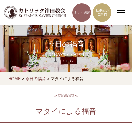
結婚式の
ミサ・講座
ご案内
今日の福音
TODAY'S GOSPEL
HOME
>
今日の福音
>
マタイによる福音
マタイによる福音