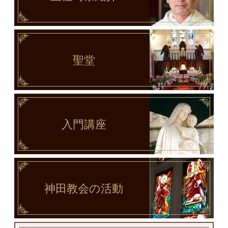
聖堂
入門講座
神田教会
の活動