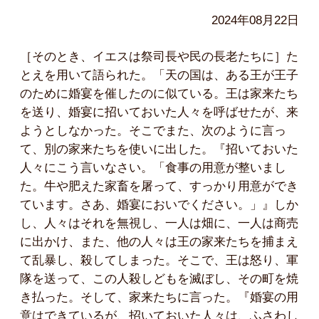
2024年08月22日
［そのとき、イエスは祭司長や民の長老たちに］た
とえを用いて語られた。「天の国は、ある王が王子
のために婚宴を催したのに似ている。王は家来たち
を送り、婚宴に招いておいた人々を呼ばせたが、来
ようとしなかった。そこでまた、次のように言っ
て、別の家来たちを使いに出した。『招いておいた
人々にこう言いなさい。「食事の用意が整いまし
た。牛や肥えた家畜を屠って、すっかり用意ができ
ています。さあ、婚宴においでください。」』しか
し、人々はそれを無視し、一人は畑に、一人は商売
に出かけ、また、他の人々は王の家来たちを捕まえ
て乱暴し、殺してしまった。そこで、王は怒り、軍
隊を送って、この人殺しどもを滅ぼし、その町を焼
き払った。そして、家来たちに言った。『婚宴の用
意はできているが、招いておいた人々は、ふさわし