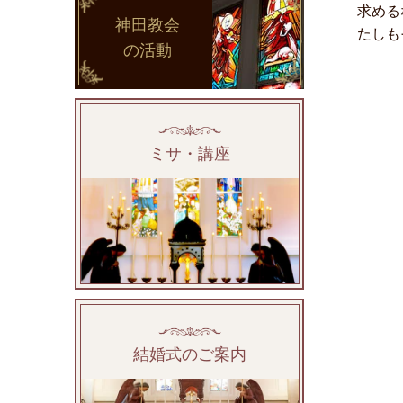
求める
神田教会
たしも
の活動
ミサ・講座
結婚式のご案内