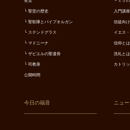
聖堂
ミサ
聖堂の歴史
入門講
聖歌隊とパイプオルガン
信徒向
ステンドグラス
イエス
マドニーナ
信仰と
ザビエルの聖遺骨
洗礼と
司教座
カトリ
公開時間
今日の福音
ニュー