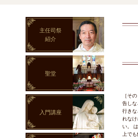
主任司祭
紹介
聖堂
［その
告しな
行きな
入門講座
れなけ
い。 
上でも