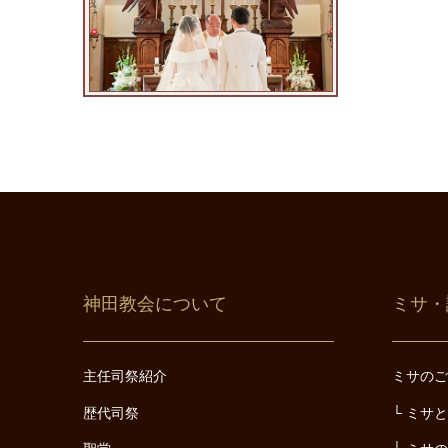
神田教会について
ミサ・
主任司祭紹介
ミサの
歴代司祭
ミサ