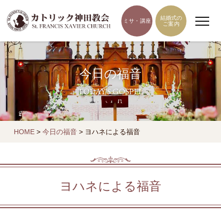
結婚式の
ミサ・講座
ご案内
今日の福音
TODAY'S GOSPEL
HOME
>
今日の福音
>
ヨハネによる福音
ヨハネによる福音