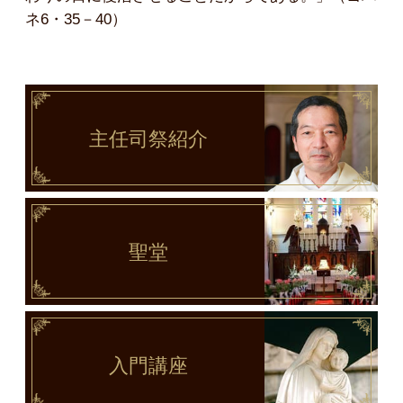
ネ6・35－40）
主任司祭
紹介
聖堂
入門講座