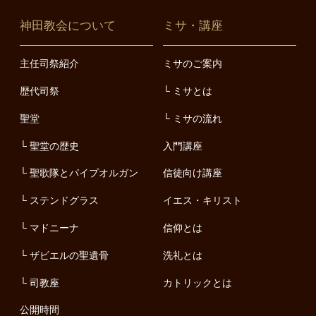
神田教会について
ミサ・講座
主任司祭紹介
ミサのご案内
歴代司祭
ミサとは
聖堂
ミサの流れ
聖堂の歴史
入門講座
聖歌隊とパイプオルガン
信徒向け講座
ステンドグラス
イエス・キリスト
マドニーナ
信仰とは
ザビエルの聖遺骨
洗礼とは
司教座
カトリックとは
公開時間