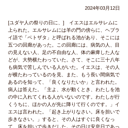
2024年03月12日
[ユダヤ人の祭りの日に、] イエスはエルサレムに
上られた。エルサレムには羊の門の傍らに、ヘブラ
イ語で「ベトザタ」と呼ばれる池があり、そこには
五つの回廊があった。この回廊には、病気の人、目
の見えない人、足の不自由な人、体の麻痺した人な
どが、大勢横たわっていた。さて、そこに三十八年
も病気で苦しんでいる人がいた。イエスは、その人
が横たわっているのを見、また、もう長い間病気で
あるのを知って、「良くなりたいか」と言われた。
病人は答えた。「主よ、水が動くとき、わたしを池
の中に入れてくれる人がいないのです。わたしが行
くうちに、ほかの人が先に降りて行くのです。」イ
エスは言われた。「起き上がりなさい。床を担いで
歩きなさい。」すると、その人はすぐに良くなっ
て、床を担いで歩きだした。その日は安息日であっ