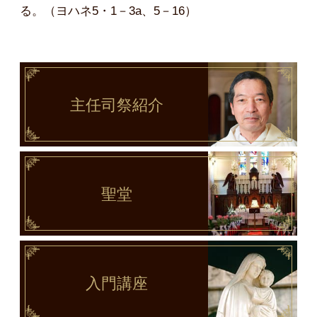
る。（ヨハネ5・1－3a、5－16）
主任司祭
紹介
聖堂
入門講座