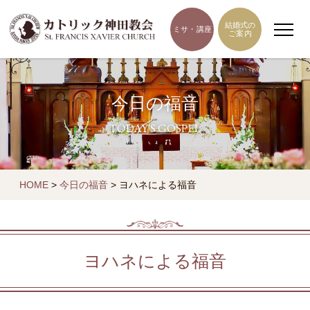
結婚式の
ミサ・講座
ご案内
今日の福音
TODAY'S GOSPEL
HOME
>
今日の福音
>
ヨハネによる福音
ヨハネによる福音