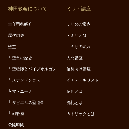
神田教会について
ミサ・講座
主任司祭紹介
ミサのご案内
歴代司祭
ミサとは
聖堂
ミサの流れ
聖堂の歴史
入門講座
聖歌隊とパイプオルガン
信徒向け講座
ステンドグラス
イエス・キリスト
マドニーナ
信仰とは
ザビエルの聖遺骨
洗礼とは
司教座
カトリックとは
公開時間