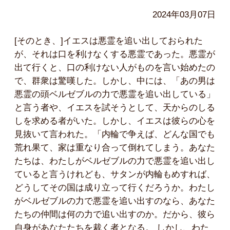
2024年03月07日
[そのとき、]イエスは悪霊を追い出しておられた
が、それは口を利けなくする悪霊であった。悪霊が
出て行くと、口の利けない人がものを言い始めたの
で、群衆は驚嘆した。しかし、中には、「あの男は
悪霊の頭ベルゼブルの力で悪霊を追い出している」
と言う者や、イエスを試そうとして、天からのしる
しを求める者がいた。しかし、イエスは彼らの心を
見抜いて言われた。「内輪で争えば、どんな国でも
荒れ果て、家は重なり合って倒れてしまう。あなた
たちは、わたしがベルゼブルの力で悪霊を追い出し
ていると言うけれども、サタンが内輪もめすれば、
どうしてその国は成り立って行くだろうか。わたし
がベルゼブルの力で悪霊を追い出すのなら、あなた
たちの仲間は何の力で追い出すのか。だから、彼ら
自身があなたたちを裁く者となる。 しかし、わた