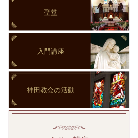
聖堂
入門講座
神田教会
の活動