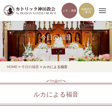
結婚式の
ミサ・講座
ご案内
今日の福音
TODAY'S GOSPEL
HOME
>
今日の福音
>
ルカによる福音
ルカによる福音