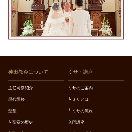
神田教会について
ミサ・講座
主任司祭紹介
ミサのご案内
歴代司祭
ミサとは
聖堂
ミサの流れ
聖堂の歴史
入門講座