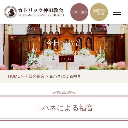
結婚式の
ミサ・講座
ご案内
今日の福音
TODAY'S GOSPEL
HOME
>
今日の福音
>
ヨハネによる福音
ヨハネによる福音