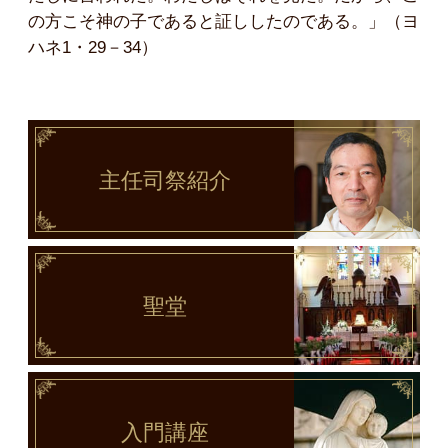
の方こそ神の子であると証ししたのである。」（ヨ
ハネ1・29－34）
主任司祭
紹介
聖堂
入門講座