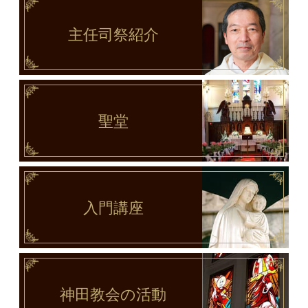
主任司祭
紹介
聖堂
入門講座
神田教会
の活動