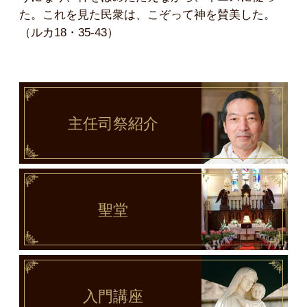
た。これを見た民衆は、こぞって神を賛美した。
（ルカ18・35-43）
主任司祭
紹介
聖堂
入門講座