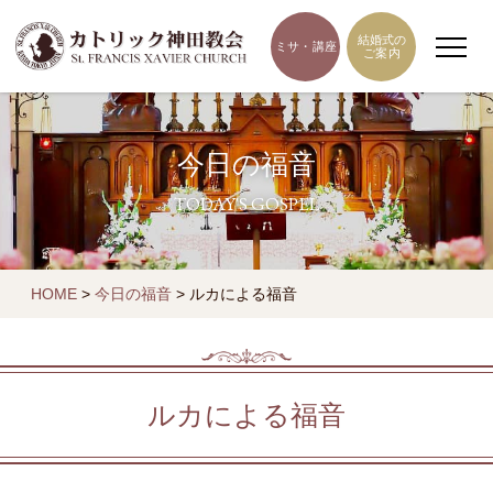
結婚式の
ミサ・講座
ご案内
今日の福音
TODAY'S GOSPEL
HOME
>
今日の福音
>
ルカによる福音
ルカによる福音