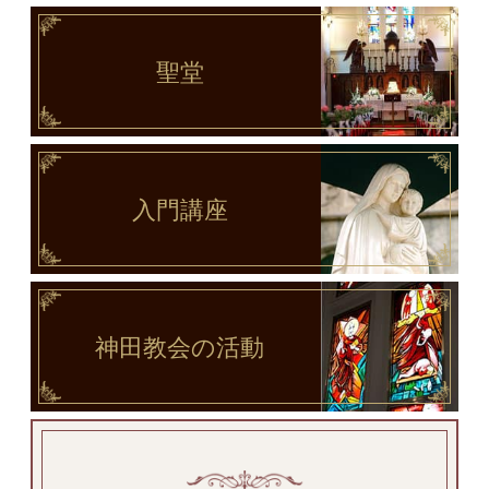
聖堂
入門講座
神田教会
の活動