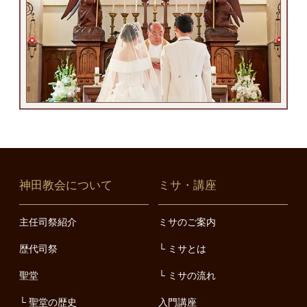
神田教会について
ミサ・講座
主任司祭紹介
ミサのご案内
歴代司祭
ミサとは
聖堂
ミサの流れ
聖堂の歴史
入門講座