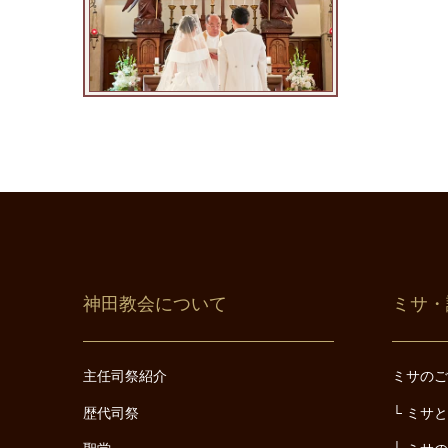
神田教会について
ミサ・
主任司祭紹介
ミサの
歴代司祭
ミサ