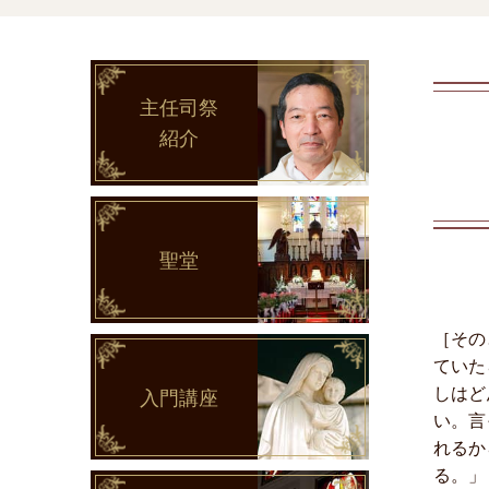
主任司祭
紹介
聖堂
［その
ていた
しはど
入門講座
い。言
れるか
る。」