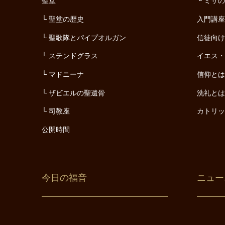
聖堂
ミサ
聖堂の歴史
入門講
聖歌隊とパイプオルガン
信徒向
ステンドグラス
イエス
マドニーナ
信仰と
ザビエルの聖遺骨
洗礼と
司教座
カトリ
公開時間
今日の福音
ニュー