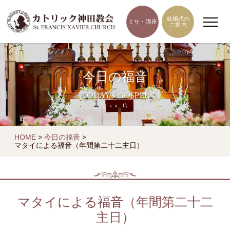
結婚式の
ミサ・講座
ご案内
今日の福音
TODAY'S GOSPEL
HOME
>
今日の福音
>
マタイによる福音（年間第二十二主日）
マタイによる福音（年間第二十二
主日）