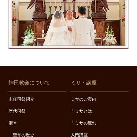
神田教会について
ミサ・講座
主任司祭紹介
ミサのご案内
歴代司祭
ミサとは
聖堂
ミサの流れ
聖堂の歴史
入門講座