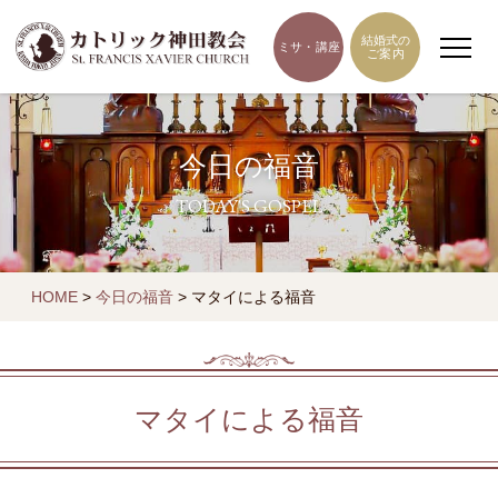
結婚式の
ミサ・講座
ご案内
今日の福音
TODAY'S GOSPEL
HOME
>
今日の福音
>
マタイによる福音
マタイによる福音