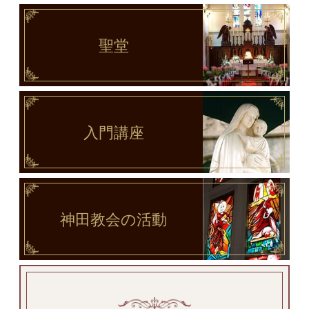
聖堂
入門講座
神田教会
の活動