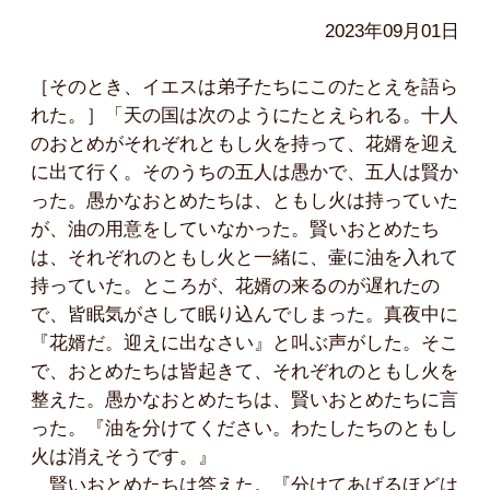
2023年09月01日
［そのとき、イエスは弟子たちにこのたとえを語ら
れた。］「天の国は次のようにたとえられる。十人
のおとめがそれぞれともし火を持って、花婿を迎え
に出て行く。そのうちの五人は愚かで、五人は賢か
った。愚かなおとめたちは、ともし火は持っていた
が、油の用意をしていなかった。賢いおとめたち
は、それぞれのともし火と一緒に、壷に油を入れて
持っていた。ところが、花婿の来るのが遅れたの
で、皆眠気がさして眠り込んでしまった。真夜中に
『花婿だ。迎えに出なさい』と叫ぶ声がした。そこ
で、おとめたちは皆起きて、それぞれのともし火を
整えた。愚かなおとめたちは、賢いおとめたちに言
った。『油を分けてください。わたしたちのともし
火は消えそうです。』
賢いおとめたちは答えた。『分けてあげるほどは