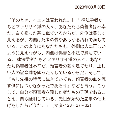
2023年08月30日
［そのとき、イエスは言われた。］「 律法学者た
ちとファリサイ派の人々、あなたたち偽善者は不幸
だ。白く塗った墓に似ているからだ。外側は美しく
見えるが、内側は死者の骨やあらゆる汚れで満ちて
いる。このようにあなたたちも、外側は人に正しい
ように見えながら、内側は偽善と不法で満ちてい
る。 律法学者たちとファリサイ派の人々、あなた
たち偽善者は不幸だ。預言者の墓を建てたり、正し
い人の記念碑を飾ったりしているからだ。そして、
『もし先祖の時代に生きていても、預言者の血を流
す側にはつかなかったであろう』などと言う。こう
して、自分が預言者を殺した者たちの子孫であるこ
とを、自ら証明している。先祖が始めた悪事の仕上
げをしたらどうだ。」（マタイ23・27－32）