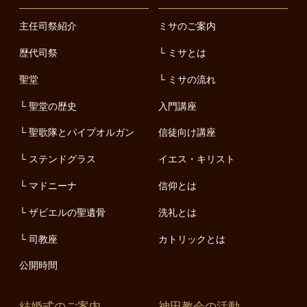
主任司祭紹介
ミサのご案内
歴代司祭
ミサとは
聖堂
ミサの流れ
聖堂の歴史
入門講座
聖歌隊とパイプオルガン
信徒向け講座
ステンドグラス
イエス・キリスト
マドニーナ
信仰とは
ザビエルの聖遺骨
洗礼とは
司教座
カトリックとは
公開時間
結婚式のご案内
神田教会の活動