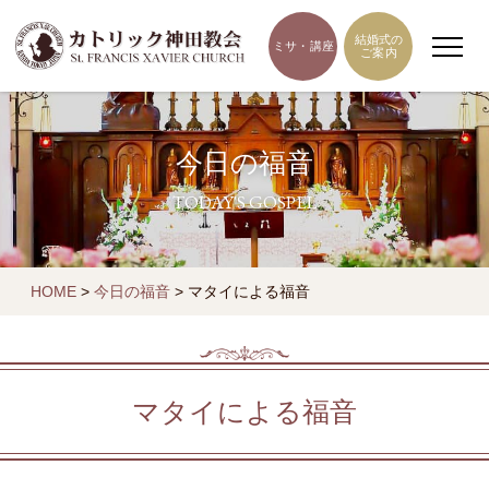
結婚式の
ミサ・講座
ご案内
今日の福音
TODAY'S GOSPEL
HOME
>
今日の福音
>
マタイによる福音
マタイによる福音