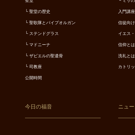
聖堂
ミサ
聖堂の歴史
入門講
聖歌隊とパイプオルガン
信徒向
ステンドグラス
イエス
マドニーナ
信仰と
ザビエルの聖遺骨
洗礼と
司教座
カトリ
公開時間
今日の福音
ニュー