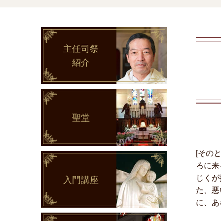
主任司祭
紹介
聖堂
[その
ろに来
じくが
入門講座
た、悪
に、あ