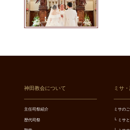
神田教会について
ミサ・
主任司祭紹介
ミサの
歴代司祭
ミサ