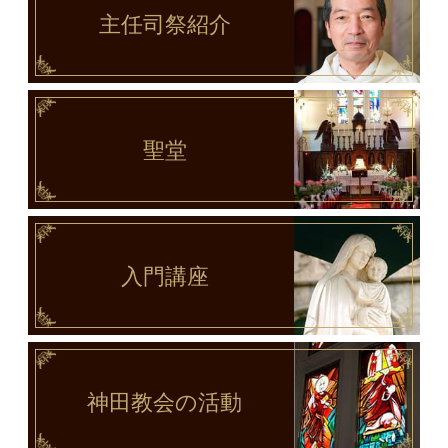
主任司祭
紹介
聖堂
入門講座
神田教会
の活動