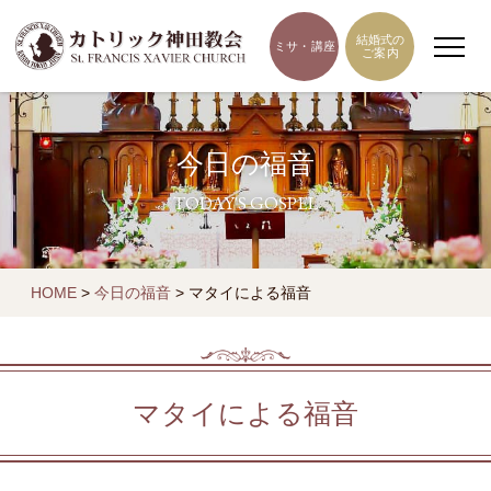
結婚式の
ミサ・講座
ご案内
今日の福音
TODAY'S GOSPEL
HOME
>
今日の福音
>
マタイによる福音
マタイによる福音