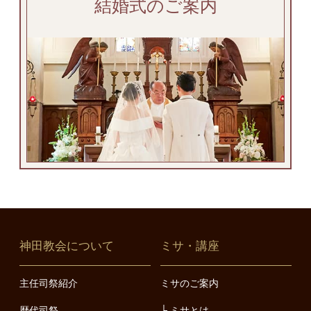
結婚式のご案内
神田教会について
ミサ・講座
主任司祭紹介
ミサのご案内
歴代司祭
ミサとは