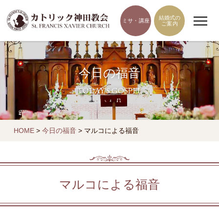
結婚式の
ミサ・講座
ご案内
今日の福音
TODAY'S GOSPEL
HOME
>
今日の福音
>
マルコによる福音
マルコによる福音