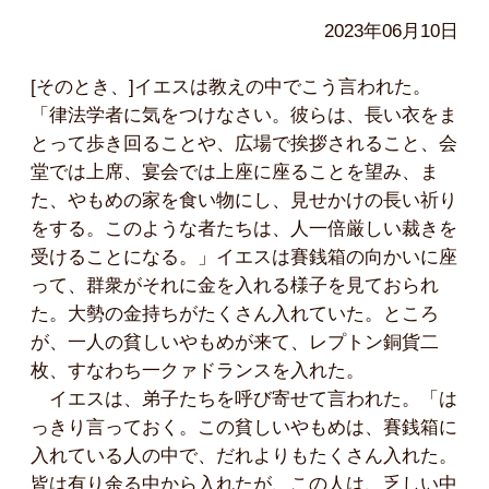
2023年06月10日
[そのとき、]イエスは教えの中でこう言われた。
「律法学者に気をつけなさい。彼らは、長い衣をま
とって歩き回ることや、広場で挨拶されること、会
堂では上席、宴会では上座に座ることを望み、ま
た、やもめの家を食い物にし、見せかけの長い祈り
をする。このような者たちは、人一倍厳しい裁きを
受けることになる。」イエスは賽銭箱の向かいに座
って、群衆がそれに金を入れる様子を見ておられ
た。大勢の金持ちがたくさん入れていた。ところ
が、一人の貧しいやもめが来て、レプトン銅貨二
枚、すなわち一クァドランスを入れた。
イエスは、弟子たちを呼び寄せて言われた。「は
っきり言っておく。この貧しいやもめは、賽銭箱に
入れている人の中で、だれよりもたくさん入れた。
皆は有り余る中から入れたが、この人は、乏しい中