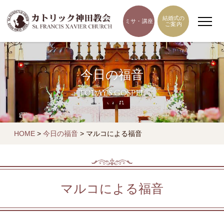
結婚式の
ミサ・講座
ご案内
今日の福音
TODAY'S GOSPEL
HOME
>
今日の福音
>
マルコによる福音
マルコによる福音