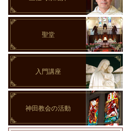
聖堂
入門講座
神田教会
の活動