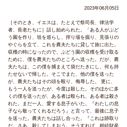
2023年06月05日
［そのとき、イエスは、たとえで祭司長、律法学
者、長老たちに］話し始められた。「ある人がぶど
う園を作り、垣を巡らし、搾り場を掘り、見張りの
やぐらを立て、これを農夫たちに貸して旅に出た。
収穫の時になったので、ぶどう園の収穫を受け取る
ために、僕を農夫たちのところへ送った。だが、農
夫たちは、この僕を捕まえて袋だたきにし、何も持
たせないで帰した。そこでまた、他の僕を送った
が、農夫たちはその頭を殴り、侮辱した。 更に、
もう一人を送ったが、今度は殺した。そのほかに多
くの僕を送ったが、ある者は殴られ、ある者は殺さ
れた。まだ一人、愛する息子がいた。『わたしの息
子なら敬ってくれるだろう』と言って、最後に息子
を送った。農夫たちは話し合った。『これは跡取り
だ。さあ、殺してしまおう。そうすれば、相続財産