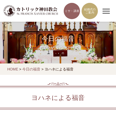
結婚式の
ミサ・講座
ご案内
今日の福音
TODAY'S GOSPEL
HOME
>
今日の福音
>
ヨハネによる福音
ヨハネによる福音