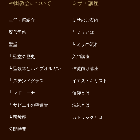
神田教会について
ミサ・講座
主任司祭紹介
ミサのご案内
歴代司祭
ミサとは
聖堂
ミサの流れ
聖堂の歴史
入門講座
聖歌隊とパイプオルガン
信徒向け講座
ステンドグラス
イエス・キリスト
マドニーナ
信仰とは
ザビエルの聖遺骨
洗礼とは
司教座
カトリックとは
公開時間