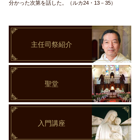
分かった次第を話した。（ルカ24・13－35）
主任司祭
紹介
聖堂
入門講座