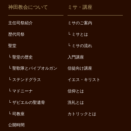
神田教会について
ミサ・講座
主任司祭紹介
ミサのご案内
歴代司祭
ミサとは
聖堂
ミサの流れ
聖堂の歴史
入門講座
聖歌隊とパイプオルガン
信徒向け講座
ステンドグラス
イエス・キリスト
マドニーナ
信仰とは
ザビエルの聖遺骨
洗礼とは
司教座
カトリックとは
公開時間