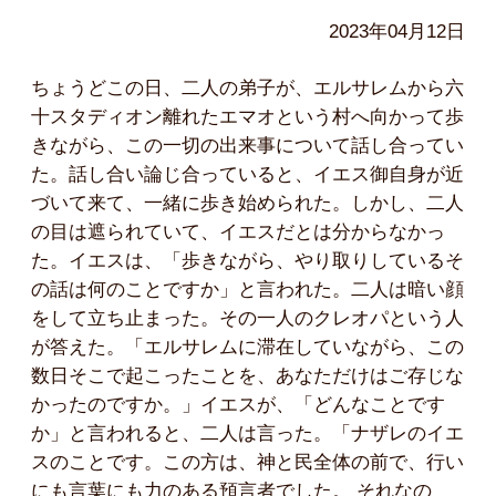
2023年04月12日
ちょうどこの日、二人の弟子が、エルサレムから六
十スタディオン離れたエマオという村へ向かって歩
きながら、この一切の出来事について話し合ってい
た。話し合い論じ合っていると、イエス御自身が近
づいて来て、一緒に歩き始められた。しかし、二人
の目は遮られていて、イエスだとは分からなかっ
た。イエスは、「歩きながら、やり取りしているそ
の話は何のことですか」と言われた。二人は暗い顔
をして立ち止まった。その一人のクレオパという人
が答えた。「エルサレムに滞在していながら、この
数日そこで起こったことを、あなただけはご存じな
かったのですか。」イエスが、「どんなことです
か」と言われると、二人は言った。「ナザレのイエ
スのことです。この方は、神と民全体の前で、行い
にも言葉にも力のある預言者でした。 それなの