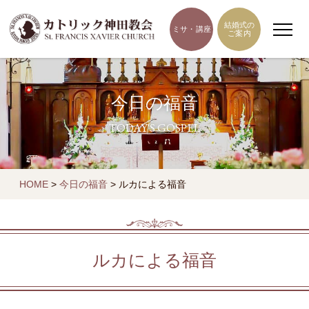
結婚式の
ミサ・講座
ご案内
今日の福音
TODAY'S GOSPEL
HOME
>
今日の福音
>
ルカによる福音
ルカによる福音