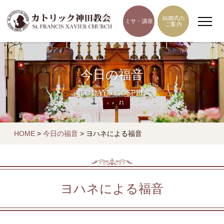
結婚式の
ミサ・講座
ご案内
今日の福音
TODAY'S GOSPEL
HOME
>
今日の福音
>
ヨハネによる福音
ヨハネによる福音