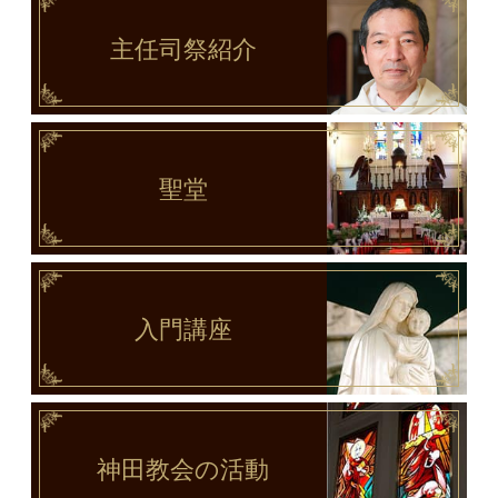
主任司祭
紹介
聖堂
入門講座
神田教会
の活動