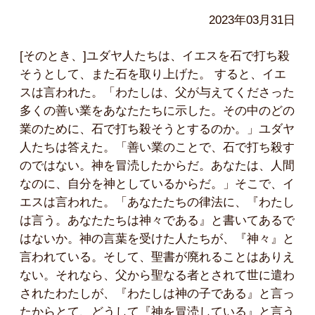
2023年03月31日
[そのとき、]ユダヤ人たちは、イエスを石で打ち殺
そうとして、また石を取り上げた。 すると、イエ
スは言われた。「わたしは、父が与えてくださった
多くの善い業をあなたたちに示した。その中のどの
業のために、石で打ち殺そうとするのか。」ユダヤ
人たちは答えた。「善い業のことで、石で打ち殺す
のではない。神を冒涜したからだ。あなたは、人間
なのに、自分を神としているからだ。」そこで、イ
エスは言われた。「あなたたちの律法に、『わたし
は言う。あなたたちは神々である』と書いてあるで
はないか。神の言葉を受けた人たちが、『神々』と
言われている。そして、聖書が廃れることはありえ
ない。それなら、父から聖なる者とされて世に遣わ
されたわたしが、『わたしは神の子である』と言っ
たからとて、どうして『神を冒涜している』と言う