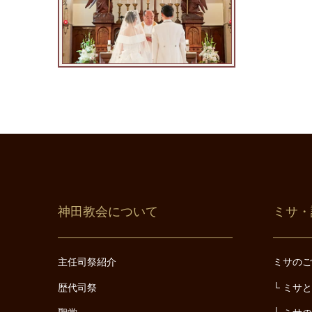
神田教会について
ミサ・
主任司祭紹介
ミサの
歴代司祭
ミサ