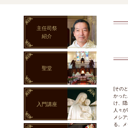
主任司祭
紹介
聖堂
[その
かった
け、隠
入門講座
人々が
メシア
る。メ