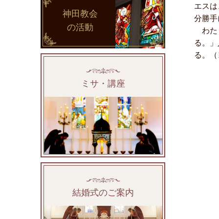
エスは
神田教会
分勝手
の活動
わたし
る。」
る。（
ミサ・講座
結婚式のご案内