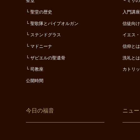
聖堂
ミサ
聖堂の歴史
入門講
聖歌隊とパイプオルガン
信徒向
ステンドグラス
イエス
マドニーナ
信仰と
ザビエルの聖遺骨
洗礼と
司教座
カトリ
公開時間
今日の福音
ニュー