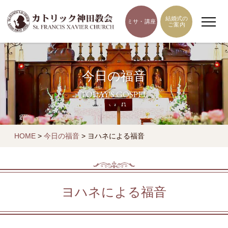
結婚式の
ミサ・講座
ご案内
今日の福音
TODAY'S GOSPEL
HOME
>
今日の福音
>
ヨハネによる福音
ヨハネによる福音